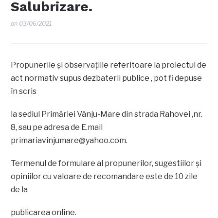
Salubrizare.
on
03/06/2021
Propunerile şi observaţiile referitoare la proiectul de
act normativ supus dezbaterii publice , pot fi depuse
în scris
la sediul Primăriei Vânju-Mare din strada Rahovei ,nr.
8, sau pe adresa de E.mail
primariavinjumare@yahoo.com
.
Termenul de formulare al propunerilor, sugestiilor şi
opiniilor cu valoare de recomandare este de 10 zile
de la
publicarea online.