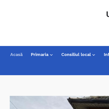
Acasă
Primaria
Consiliul local
In