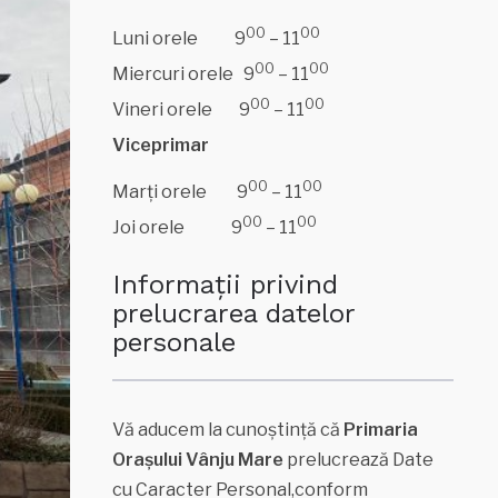
00
00
Luni orele 9
– 11
00
00
Miercuri orele 9
– 11
00
00
Vineri orele 9
– 11
Viceprimar
00
00
Marți orele 9
– 11
00
00
Joi orele 9
– 11
Informații privind
prelucrarea datelor
personale
Vă aducem la cunoştinţă că
Primaria
Oraşului Vânju Mare
prelucrează Date
cu Caracter Personal,conform