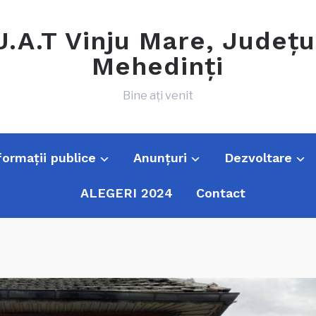
U.A.T Vinju Mare, Județu
Mehedinți
Bine ați venit
formații publice
Anunțuri
Dezvoltare
ALEGERI 2024
Contact