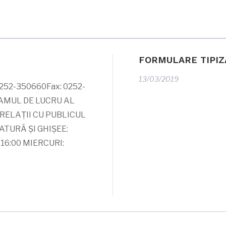
FORMULARE TIPIZ
13/03/2019
 0252-350660Fax: 0252-
MUL DE LUCRU AL
RELAŢII CU PUBLICUL
ATURĂ ŞI GHIŞEE:
– 16:00 MIERCURI: