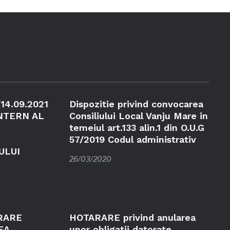
/14.09.2021
Dispozitie privind convocarea
NTERN AL
Consiliului Local Vanju Mare in
temeiul art.133 alin.1 din O.U.G
57/2019 Codul administrativ
ULUI
26/03/2020
RARE
HOTARARE privind anularea
EA
unor obligatii datorate