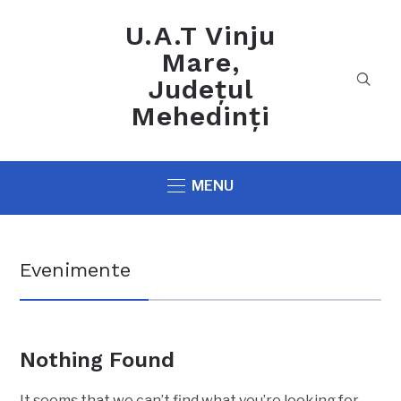
U.A.T Vinju
Mare,
Județul
Mehedinți
MENU
Evenimente
Nothing Found
It seems that we can’t find what you’re looking for.