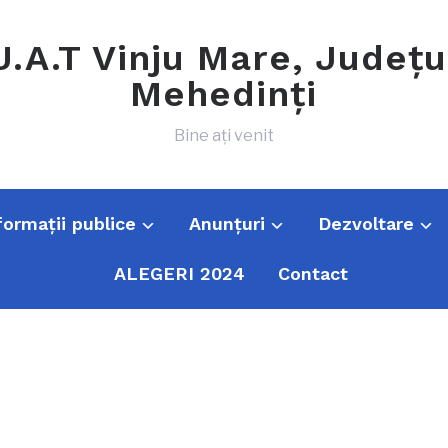
U.A.T Vinju Mare, Județu
Mehedinți
Bine ați venit
formații publice
Anunțuri
Dezvoltare
ALEGERI 2024
Contact