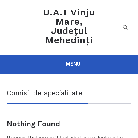
U.A.T Vinju
Mare,
Județul
Mehedinți
MENU
Comisii de specialitate
Nothing Found
It seems that we can’t find what you’re looking for.