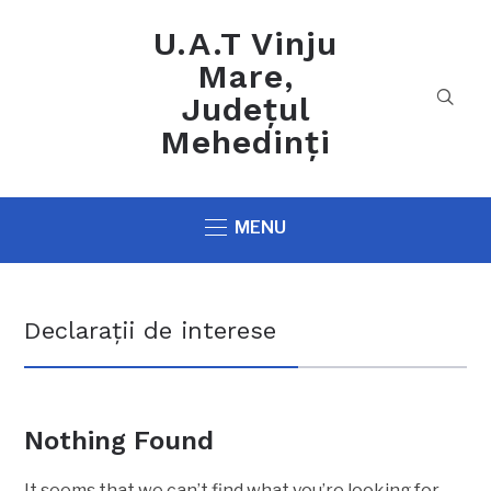
U.A.T Vinju
Mare,
Județul
Mehedinți
MENU
Declarații de interese
Nothing Found
It seems that we can’t find what you’re looking for.