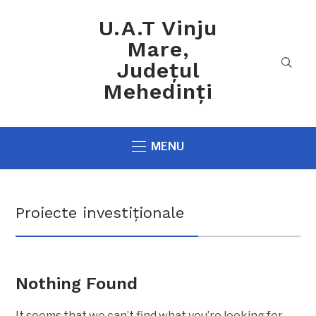
U.A.T Vinju
Mare,
Județul
Mehedinți
MENU
Proiecte investiționale
Nothing Found
It seems that we can’t find what you’re looking for.