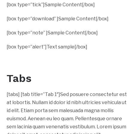
[box type=”tick”]Sample Content[/box]
[box type=”download” ]Sample Content[/box]
[box type=”note” ]Sample Content[/box]
[box type=”alert”]Text sample[/box]
Tabs
[tabs] [tab title=”Tab 1″]Sed posuere consectetur est
at lobortis. Nullam id dolor id nibh ultricies vehicula ut
id elit. Etiam porta sem malesuada magna mollis
euismod. Aenean eu leo quam. Pellentesque ornare
sem lacinia quam venenatis vestibulum. Lorem ipsum