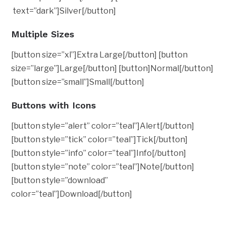
text=”dark”]Silver[/button]
Multiple Sizes
[button size=”xl”]Extra Large[/button] [button
size=”large”]Large[/button] [button]Normal[/button]
[button size=”small”]Small[/button]
Buttons with Icons
[button style=”alert” color=”teal”]Alert[/button]
[button style=”tick” color=”teal”]Tick[/button]
[button style=”info” color=”teal”]Info[/button]
[button style=”note” color=”teal”]Note[/button]
[button style=”download”
color=”teal”]Download[/button]