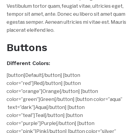
Vestibulum tortor quam, feugiat vitae, ultricies eget,
tempor sit amet, ante. Donec eu libero sit amet quam
egestas semper. Aenean ultricies mi vitae est. Mauris
placerat eleifend leo.
Buttons
Different Colors:
[button]Default[/button] [button
color=”red”]Red[/button] [button
color=”orange”]Orange[/button] [button
color=”green”]Green[/button] [button color=”aqua”
text=”dark”]Aqua[/button] [button
color=”teal”]Teal[/button] [button
color=”purple”]Purple[/button] [button
color=”pink”]Pink[/button] [button color=”silver”