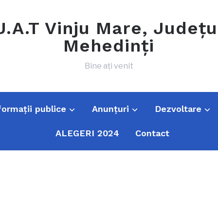
U.A.T Vinju Mare, Județu
Mehedinți
Bine ați venit
formații publice
Anunțuri
Dezvoltare
ALEGERI 2024
Contact