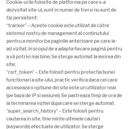
Cookie-urile folosite de platforma pe care s-a
dezvoltat site-ul, sunt in numar de trei si nu sunt de
tip persistent:
“tracker” – Aceste cookie este utilizat de către
sistemul nostru de management al conținutului
pentru a monitoriza paginile anterioare pe care le-
ați vizitat, în scopul de a adapta fiecare pagină pentru
a vă potrivi mai bine; Se sterge automat la iesirea din
site;
“csrf_token” – Este folosit pentru protectia bunei
functionari a site-ului, practic verifica daca cel care
acceseaza o optiune din site este un utilizator real
(pe baza de IP si sesiune); Se pastreaza timp de ora de
la terminarea vizitei dupa care se sterge automat.
“super_search_history” – Este folosit pentru
cautarea in site, tine minte ultimele cautari
(keywords) efectuate de utilizator. Se sterge