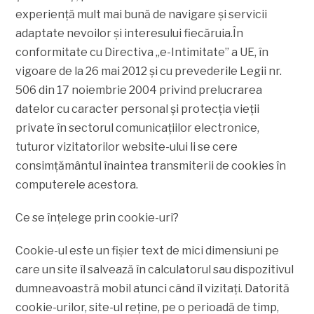
experienţă mult mai bună de navigare şi servicii
adaptate nevoilor şi interesului fiecăruia.În
conformitate cu Directiva „e-Intimitate” a UE, în
vigoare de la 26 mai 2012 şi cu prevederile Legii nr.
506 din 17 noiembrie 2004 privind prelucrarea
datelor cu caracter personal şi protecţia vieţii
private în sectorul comunicaţiilor electronice,
tuturor vizitatorilor website-ului li se cere
consimţământul înaintea transmiterii de cookies în
computerele acestora.
Ce se înțelege prin cookie-uri?
Cookie-ul este un fişier text de mici dimensiuni pe
care un site îl salvează în calculatorul sau dispozitivul
dumneavoastră mobil atunci când îl vizitaţi. Datorită
cookie-urilor, site-ul reţine, pe o perioadă de timp,