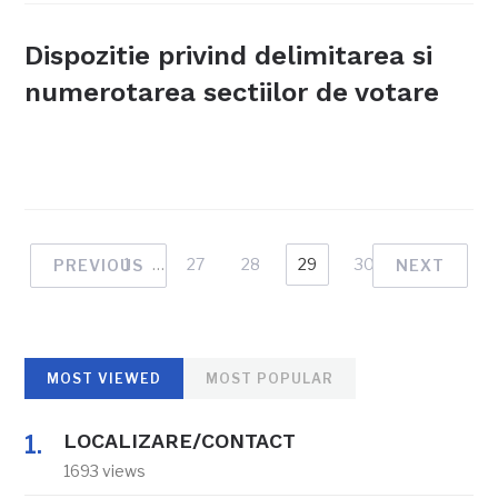
Dispozitie privind delimitarea si
numerotarea sectiilor de votare
1
…
27
28
29
30
PREVIOUS
NEXT
MOST VIEWED
MOST POPULAR
LOCALIZARE/CONTACT
1693 views