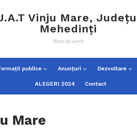
U.A.T Vinju Mare, Județu
Mehedinți
Bine ați venit
formații publice
Anunțuri
Dezvoltare
ALEGERI 2024
Contact
nju Mare