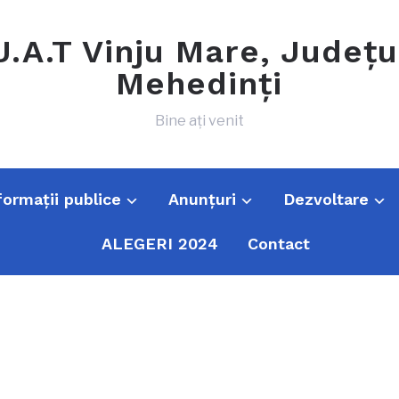
U.A.T Vinju Mare, Județu
Mehedinți
Bine ați venit
formații publice
Anunțuri
Dezvoltare
ALEGERI 2024
Contact