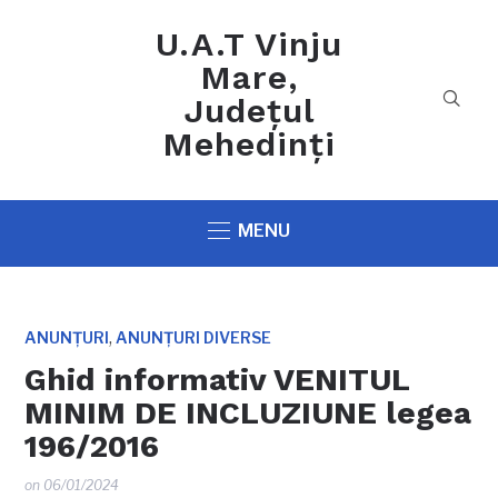
U.A.T Vinju
Mare,
Județul
Mehedinți
MENU
,
ANUNȚURI
ANUNȚURI DIVERSE
Ghid informativ VENITUL
MINIM DE INCLUZIUNE legea
196/2016
on
06/01/2024