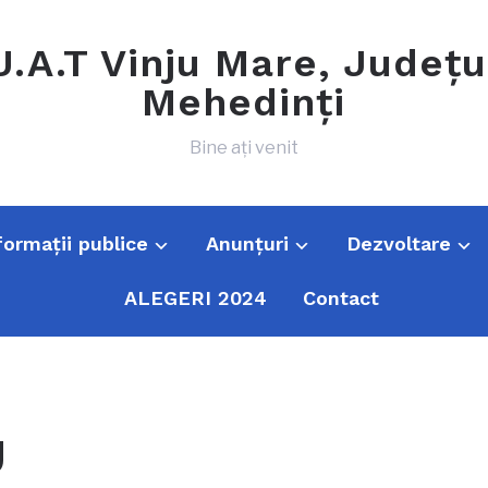
U.A.T Vinju Mare, Județu
Mehedinți
Bine ați venit
formații publice
Anunțuri
Dezvoltare
ALEGERI 2024
Contact
U