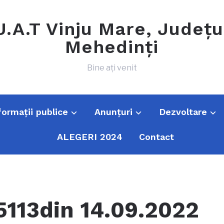
U.A.T Vinju Mare, Județu
Mehedinți
Bine ați venit
formații publice
Anunțuri
Dezvoltare
ALEGERI 2024
Contact
5113din 14.09.2022