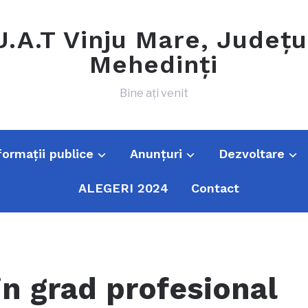
U.A.T Vinju Mare, Județu
Mehedinți
Bine ați venit
formații publice
Anunțuri
Dezvoltare
ALEGERI 2024
Contact
n grad profesional