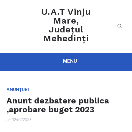
U.A.T Vinju
Mare,
Județul
Mehedinți
MENU
ANUNȚURI
Anunt dezbatere publica
,aprobare buget 2023
on
02/02/2023