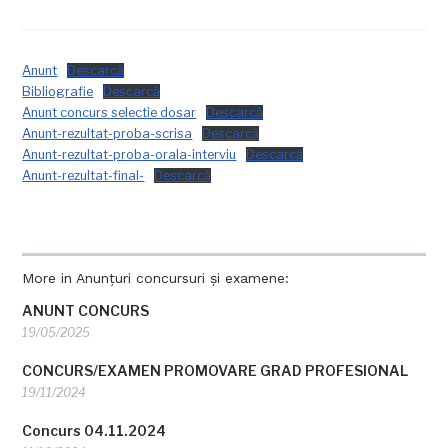
Anunt
Descarcă
Bibliografie
Descarcă
Anunt concurs selectie dosar
Descarcă
Anunt-rezultat-proba-scrisa
Descarcă
Anunt-rezultat-proba-orala-interviu
Descarcă
Anunt-rezultat-final-
Descarcă
More in Anunțuri concursuri și examene:
ANUNT CONCURS
19/05/2025
CONCURS/EXAMEN PROMOVARE GRAD PROFESIONAL
19/11/2024
Concurs 04.11.2024