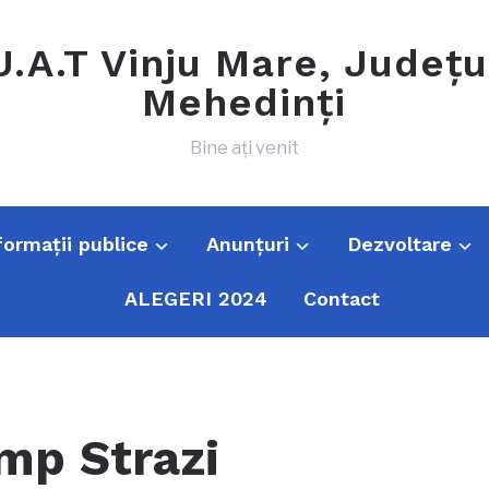
U.A.T Vinju Mare, Județu
Mehedinți
Bine ați venit
formații publice
Anunțuri
Dezvoltare
ALEGERI 2024
Contact
mp Strazi