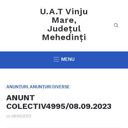
U.A.T Vinju
Mare,
Județul
Mehedinți
MENU
,
ANUNȚURI
ANUNȚURI DIVERSE
ANUNT
COLECTIV4995/08.09.2023
on
08/09/2023