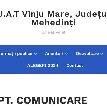
U.A.T Vinju Mare, Județu
Mehedinți
Bine ați venit
formații publice
Anunțuri
Dezvoltare
ALEGERI 2024
Contact
PT. COMUNICARE