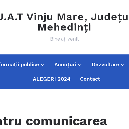
U.A.T Vinju Mare, Județu
Mehedinți
Bine ați venit
formații publice
Anunțuri
Dezvoltare
ALEGERI 2024
Contact
ntru comunicarea