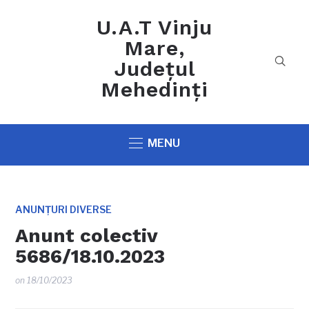
U.A.T Vinju
Mare,
Județul
Mehedinți
MENU
ANUNȚURI DIVERSE
Anunt colectiv
5686/18.10.2023
on
18/10/2023