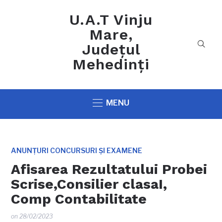
U.A.T Vinju
Mare,
Județul
Mehedinți
MENU
ANUNȚURI CONCURSURI ȘI EXAMENE
Afisarea Rezultatului Probei
Scrise,Consilier clasaI,
Comp Contabilitate
on
28/02/2023