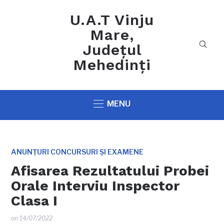
U.A.T Vinju
Mare,
Județul
Mehedinți
MENU
ANUNȚURI CONCURSURI ȘI EXAMENE
Afisarea Rezultatului Probei
Orale Interviu Inspector
Clasa I
on
14/07/2022