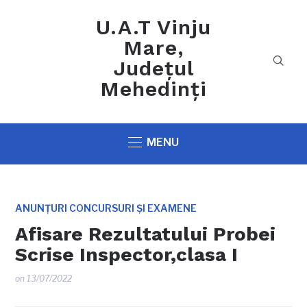
U.A.T Vinju
Mare,
Județul
Mehedinți
MENU
ANUNȚURI CONCURSURI ȘI EXAMENE
Afisare Rezultatului Probei
Scrise Inspector,clasa I
on
13/07/2022